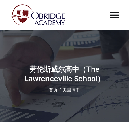
跳
过
Tog
内
容
Nav
首页
欧桥介绍
劳伦斯威尔高中（The
欧桥动态
Lawrenceville School）
首页
美国高中
课程中心
合作伙伴