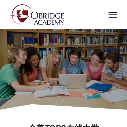
跳
过
Tog
内
容
Nav
首页
欧桥介绍
欧桥动态
课程中心
合作伙伴