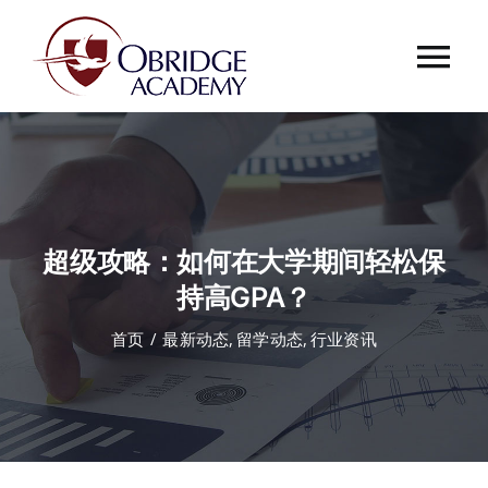
跳
过
Tog
内
容
Nav
首页
欧桥介绍
超级攻略：如何在大学期间轻松保
欧桥动态
持高GPA？
首页
最新动态
留学动态
行业资讯
课程中心
合作伙伴