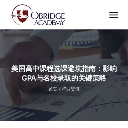
跳
过
Tog
内
容
Nav
首页
欧桥介绍
美国高中课程选课避坑指南：影响
欧桥动态
GPA与名校录取的关键策略
首页
行业资讯
课程中心
合作伙伴