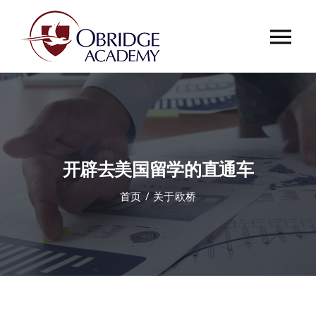
跳
过
Tog
内
容
Nav
首页
欧桥介绍
开辟去美国留学的直通车
欧桥动态
首页
关于欧桥
课程中心
合作伙伴