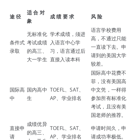
适 合 对
途 径
成 绩 要 求
风 险
象
语言学校费用
无标准化
学术成绩，须进
高，不通过只能
条件式
考试成绩
入语言中心学
一直读下去。申
录取
的高三、
习，语言通过后
请到的美国大学
大一学生
直接入读本科
较差。
国际高中花费不
菲，没有美国高
国际高
国内高中
TOEFL、SAT、
中文凭，一样得
中
生
AP、学业排名
参加所有标准化
考试，且没有美
国老师的推荐。
成绩优异
直接申
TOEFL、SAT、
申请时间久，申
的高三、
请
AP、学业排名
请成功率极低。