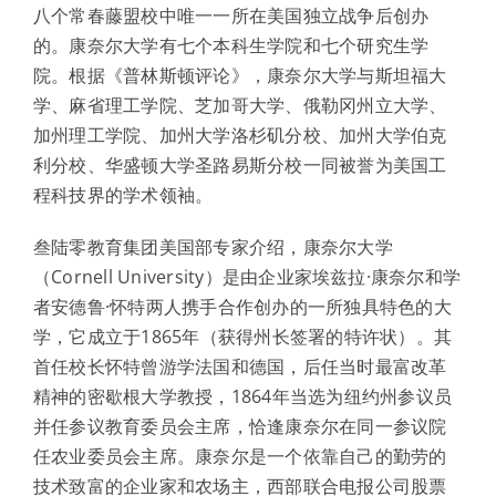
八个常春藤盟校中唯一一所在美国独立战争后创办
的。康奈尔大学有七个本科生学院和七个研究生学
院。根据《普林斯顿评论》，康奈尔大学与斯坦福大
学、麻省理工学院、芝加哥大学、俄勒冈州立大学、
加州理工学院、加州大学洛杉矶分校、加州大学伯克
利分校、华盛顿大学圣路易斯分校一同被誉为美国工
程科技界的学术领袖。
叁陆零教育集团美国部专家介绍，康奈尔大学
（Cornell University）是由企业家埃兹拉·康奈尔和学
者安德鲁·怀特两人携手合作创办的一所独具特色的大
学，它成立于1865年（获得州长签署的特许状）。其
首任校长怀特曾游学法国和德国，后任当时最富改革
精神的密歇根大学教授，1864年当选为纽约州参议员
并任参议教育委员会主席，恰逢康奈尔在同一参议院
任农业委员会主席。康奈尔是一个依靠自己的勤劳的
技术致富的企业家和农场主，西部联合电报公司股票