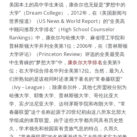
美国本土的高中学生来说，康奈尔也无疑是“梦想中的
大学”（Dream College），2012年，在《美国新闻与
世界报道》（US News & World Report）的“全美高
中顾问推荐大学排名”（High School Counselor
Rankings）中，康奈尔与哈佛大学、麻省理工学院和
普林斯顿大学并列全美第1位；2006年，在《普林斯顿
大学评论》（Princeton Review）评选的全美最受高
中生青睐的“梦想大学”中，
康奈尔大学排名
全美第9
位；在大学综合排名中列全美第12位。当然，最为人
们所熟知的是该校同时还隶属于著名的“常春藤联盟”
（Ivy－League）；除康奈尔外，其他七所盟校分别为
哈佛大学、耶鲁大学、普林斯顿大学、哥伦比亚大
学、宾夕法尼亚大学、达特茅斯学院和布朗大学。“常
春藤联盟”这个名称起源于20世纪初由这八所东北部大
学组成的体育联盟。由于这些大学都共同具有历史悠
久，学术领先和校园富有贵族气息的特点，久而久
之，“常春藤联盟”的名称逐渐成为了大学学术实力的象