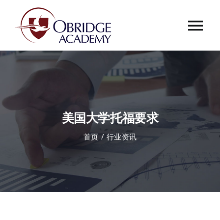
跳
过
Tog
内
容
Nav
首页
欧桥介绍
美国大学托福要求
欧桥动态
首页
行业资讯
课程中心
合作伙伴