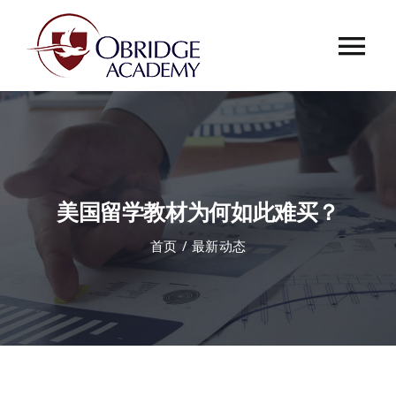
跳
过
Tog
内
容
Nav
首页
欧桥介绍
美国留学教材为何如此难买？
欧桥动态
首页
最新动态
课程中心
合作伙伴