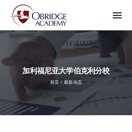
跳
过
Tog
内
容
Nav
首页
欧桥介绍
加利福尼亚大学伯克利分校
欧桥动态
首页
最新动态
课程中心
合作伙伴