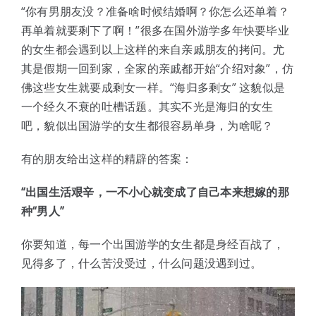
体验中心
“你有男朋友没？准备啥时候结婚啊？你怎么还单着？
再单着就要剩下了啊！”很多在国外游学多年快要毕业
的女生都会遇到以上这样的来自亲戚朋友的拷问。尤
其是假期一回到家，全家的亲戚都开始“介绍对象”，仿
佛这些女生就要成剩女一样。“海归多剩女” 这貌似是
一个经久不衰的吐槽话题。其实不光是海归的女生
吧，貌似出国游学的女生都很容易单身，为啥呢？
有的朋友给出这样的精辟的答案：
“出国生活艰辛，一不小心就变成了自己本来想嫁的那
种“男人”
你要知道，每一个出国游学的女生都是身经百战了，
见得多了，什么苦没受过，什么问题没遇到过。