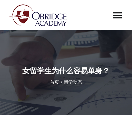
跳
过
Tog
内
容
Nav
首页
欧桥介绍
女留学生为什么容易单身？
欧桥动态
首页
留学动态
课程中心
合作伙伴