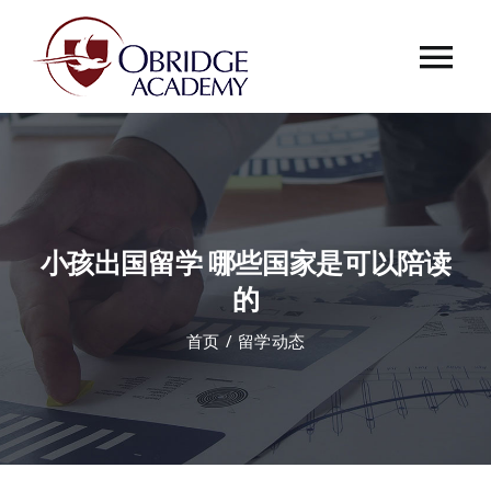
跳
过
Tog
内
容
Nav
首页
欧桥介绍
小孩出国留学 哪些国家是可以陪读
欧桥动态
的
首页
留学动态
课程中心
合作伙伴