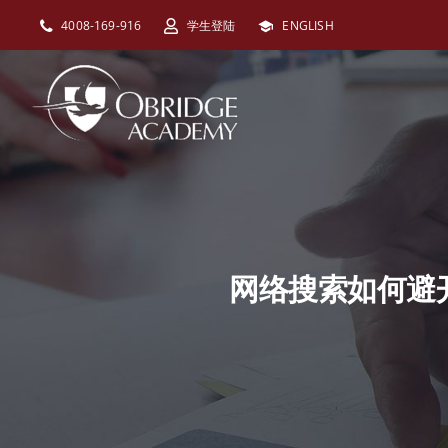
跳
4008-169-916
学生登陆
ENGLISH
过
内
容
网络搜索如何避