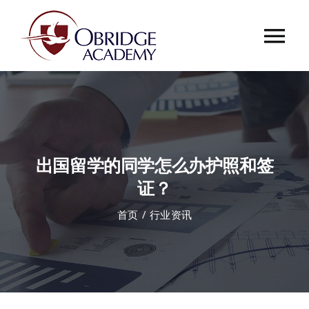
跳
过
Tog
内
容
Nav
首页
欧桥介绍
出国留学的同学怎么办护照和签
欧桥动态
证？
首页
行业资讯
课程中心
合作伙伴