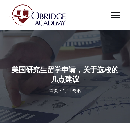
跳
过
Tog
内
容
Nav
首页
欧桥介绍
美国研究生留学申请，关于选校的
欧桥动态
几点建议
首页
行业资讯
课程中心
合作伙伴