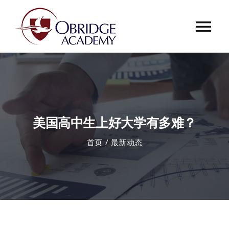
跳
过
Tog
内
容
Nav
首页
欧桥介绍
美国高中生上好大学有多难？
欧桥动态
首页
最新动态
课程中心
合作伙伴