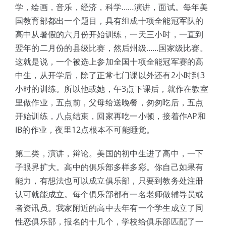
学，绘画，音乐，经济，科学……演讲，面试。每年美
国教育部都出一个题目，具有组成十项全能冠军队的
高中从暑假的六月份开始训练，一天三小时，一直到
翌年的二月份的县级比赛，然后州级……国家级比赛。
这就是说，一个被选上参加全国十项全能冠军赛的高
中生，从开学后，除了正常七门课以外还有2小时到3
小时的训练。所以他或她，午3点下课后，就作在教室
里做作业，五点前，父母给送晚餐，匆匆吃后，五点
开始训练，八点结束，回家再吃一小顿，接着作AP和
IB的作业，夜里12点根本不可能睡觉。
第二类，演讲，辩论。美国的初中生进了高中，一下
子眼界扩大。高中的俱乐部多样多彩。你自己如果有
能力，有想法也可以成立俱乐部，只要到教务处注册
认可就能成立。每个俱乐部都有一名老师做辅导员或
者资讯员。我家附近的高中去年有一个学生成立了同
性恋俱乐部，报名的十几个，学校给俱乐部匹配了一