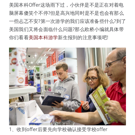
体验中心
美国本科Offer这场雨下过，小伙伴是不是正在对着电
脑屏幕傻笑个不停?但是高兴地同时是不是也会有那么
一些忐忑不安?第一次游学的我们应该准备些什么?到了
美国我们又将会面临什么问题?那么欧桥小编就具体带
你们看看
美国本科游学
新生报到的注意事项吧!
1、收到offer后要先向学校确认接受学校offer