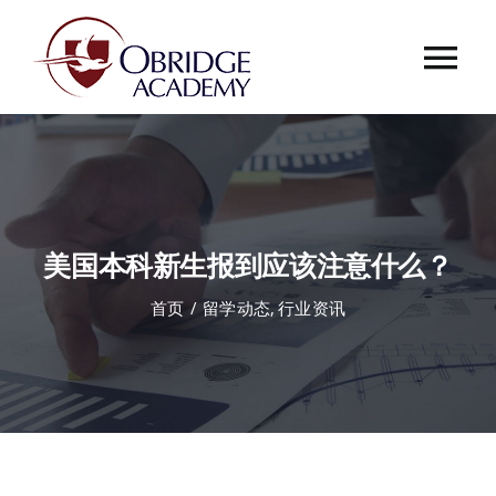
跳
过
Tog
内
容
Nav
首页
欧桥介绍
美国本科新生报到应该注意什么？
欧桥动态
首页
留学动态
行业资讯
课程中心
合作伙伴