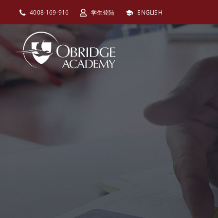
跳
4008-169-916
学生登陆
ENGLISH
过
内
容