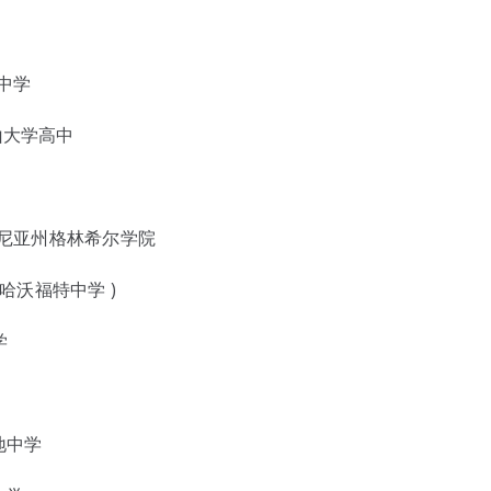
克中学
旧金山大学高中
) ，宾夕法尼亚州格林希尔学院
夕法尼亚哈沃福特中学 )
学
湿地中学