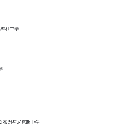
，麻省玛摩利中学
中学
麻省白金汉布朗与尼克斯中学