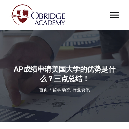
跳
过
Tog
内
容
Nav
首页
欧桥介绍
AP成绩申请美国大学的优势是什
欧桥动态
么？三点总结！
首页
留学动态
行业资讯
课程中心
合作伙伴