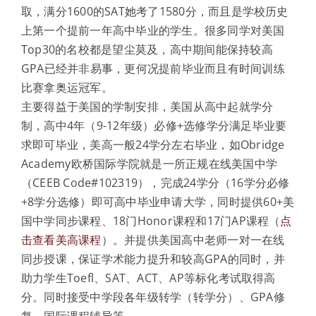
取，满分1600的SAT她考了1580分，而且是学校历史
上第一个提前一年高中毕业的学生。很多同学对美国
Top30的名校都是望尘莫及，高中期间能保持较高
GPA已经并非易事，更何况提前毕业而且有时间训练
比赛拿奥运冠军。
主要得益于美国的学制安排，美国从高中起就学分
制，高中4年（9-12年级）必修+选修学分满足毕业要
求即可毕业，美高一般24学分左右毕业，如Obridge
Academy欧桥国际学院就是一所正规在线美国中学
（CEEB Code#102319），完成24学分（16学分必修
+8学分选修）即可高中毕业申请大学，同时提供60+美
国中学同步课程、18门Honor课程和17门AP课程（
点
击查看美高课程
）。并提供美国高中老师一对一在线
同步授课，保证学术能力提升和较高GPA的同时，并
助力学生Toefl、SAT、ACT、AP等标化考试取得高
分。同时接受中学段各年级转学（转学分）、GPA修
复、国际课程辅导等。