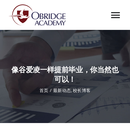
跳
过
Tog
内
容
Nav
首页
欧桥介绍
像谷爱凌一样提前毕业，你当然也
欧桥动态
可以！
首页
最新动态
校长博客
课程中心
合作伙伴