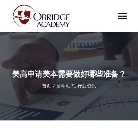
跳
过
Tog
内
容
Nav
首页
欧桥介绍
美高申请美本需要做好哪些准备？
欧桥动态
首页
留学动态
行业资讯
课程中心
合作伙伴