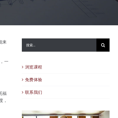
搜
能来
索：
晚，一
浏览课程
免费体验
联系我们
托福
度，