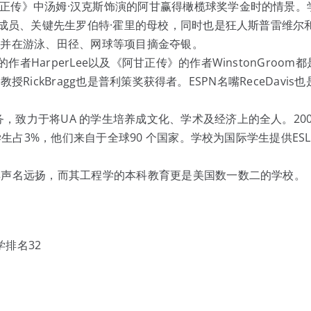
正传》中汤姆·汉克斯饰演的阿甘赢得橄榄球奖学金时的情景。
军成员、关键先生罗伯特·霍里的母校，同时也是狂人斯普雷维尔
，并在游泳、田径、网球等项目摘金夺银。
arperLee以及《阿甘正传》的作者WinstonGroom都
授RickBragg也是普利策奖获得者。ESPN名嘴ReceDavis
致力于将UA 的学生培养成文化、学术及经济上的全人。200
学生占3%，他们来自于全球90 个国家。学校为国际学生提供ESL
其声名远扬，而其工程学的本科教育更是美国数一数二的学校。
排名32