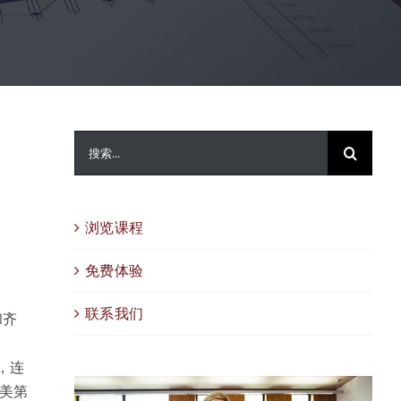
搜
索：
浏览课程
免费体验
联系我们
和齐
，连
美第