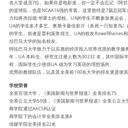
名人堂成员7位。如果你是电影迷，你一定不会忘记《阿甘
的篮球队，也是NCAA16强的常客。这里曾经是7届总冠
力扣将杰拉德·华莱士的母校。UA的学生不断参加奥运会
UA的学生多才多艺。奥斯卡最佳影片《杀死一只知更鸟》的作者H
的学生。前者是普利策奖得主。UA的校友RowellRaines和教
拉巴马大学的知名校友。
阿拉巴马大学致力于以实惠的经济投入培养优质的教学服务，
年，UA 本科生、研究生注册人数为30232 名，其中国际
程，国际学生少使得UA 成为学习英语的理想场所。
优秀的教授队伍，以及其全美前100名大学的排名更是使
学校荣誉
全美百强大学，《美国新闻与世界报道》全美排名75
全美公立大学50强，《美国新闻与世界报道》全美公立大学
商学院通过AACSB认证
商学院下的会计学全美排名第8
传媒学院全美排名22名