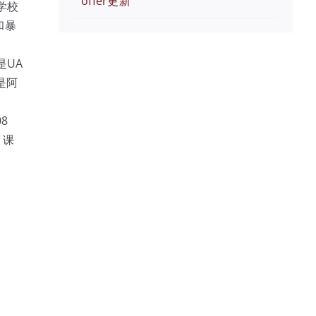
offer更新
学校
和暴
是UA
也是阿
8
 课