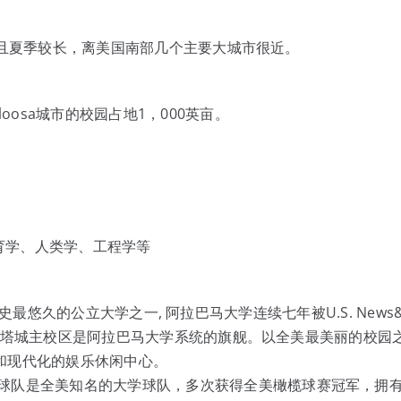
季较短且夏季较长，离美国南部几个主要大城市很近。
oosa城市的校园占地1，000英亩。
育学、人类学、工程学等
巴马州历史最悠久的公立大学之一, 阿拉巴马大学连续七年被U.S. News
巴马大学塔城主校区是阿拉巴马大学系统的旗舰。以全美最美丽的校园
和现代化的娱乐休闲中心。
球队是全美知名的大学球队，多次获得全美橄榄球赛冠军，拥有