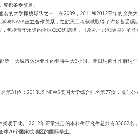
的研究都备受赞誉。
富盛名的大学橄榄球队之一，在2009，2011和2012三年的全美
学与NASA建立合作关系，在航天工程领域取得了许多备受瞩
，包括普华永道的全球CEO沈德培，《杀死一只知更鸟》的作
部第一大城市佐治亚州的亚特兰大3小时、距田纳西州州府纳什
排名第31位；2013US NEWS美国大学综合排名第77位，最佳公
就读于此。 2012年正常注册的本科生研究生总共有33602名
自全球70个国家或地区的国际学生。