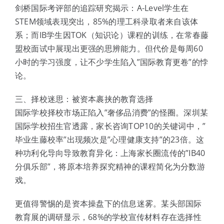
剑桥国际考评部的追踪研究揭示：A-Level学生在
STEM领域表现突出，85%的理工科录取者来自该体
系；而IB学生因TOK（知识论）课程的训练，在常春藤
盟校面试中展现出更强的思辨能力。但代价是每周60
小时的学习强度，让不少学生陷入”国际教育更卷”的悖
论。
三、择校迷思：被资本裹挟的教育选择
国际学校择校市场正陷入”奢侈品消费”的怪圈。深圳某
国际学校招生官透露，家长咨询TOP10的关键词中，”
毕业生藤校率”出现频次是”心理健康支持”的23倍。这
种功利化导向导致教育异化：上海家长圈流传的”IB40
分俱乐部”，将原本培养探究精神的课程简化为分数游
戏。
更值得警惕的是资本操盘下的信息迷雾。某头部国际
教育展的调研显示，68%的学校宣传材料存在选择性