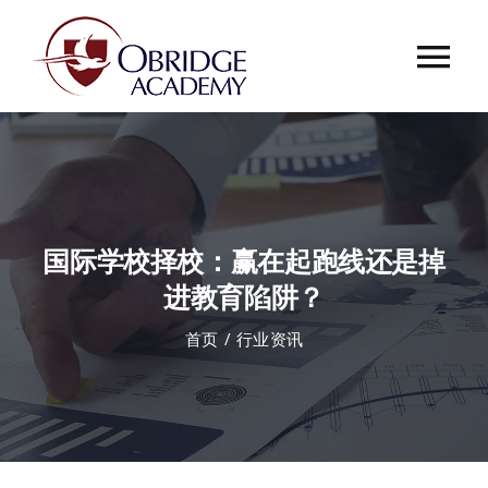
跳
过
Tog
内
容
Nav
首页
欧桥介绍
国际学校择校：赢在起跑线还是掉
欧桥动态
进教育陷阱？
首页
行业资讯
课程中心
合作伙伴