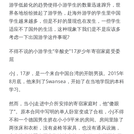
体验中心
游学低龄化的趋势使得小游学生的数量迅速蹿升，世
界各地纷纷掀起了游学热，赴海外游学的学生里中国
学生越来越多，但是不好的显现也在发生，一些学生
适应不了国外的生活，这种现象下我们是不是应该多
考虑一下出国游学这件事呢?
不得不说的小游学生“辛酸史”17岁少年寄宿家庭受委
屈
小J，17岁，是一个来自中国台湾的开朗男孩。2015年
8月底，他来到了Swansea，开始了在当地学院的本科
学习。
然而，当小J走进中介所安排的寄宿家庭时，他“傻眼
了”。原本合同中写明的单人卧室变成了合租，小J不得
不和一个德国男生挤在小小9平米的房间。房间里除了
两张床和衣柜，没有桌椅等家具，也没有通风设施，