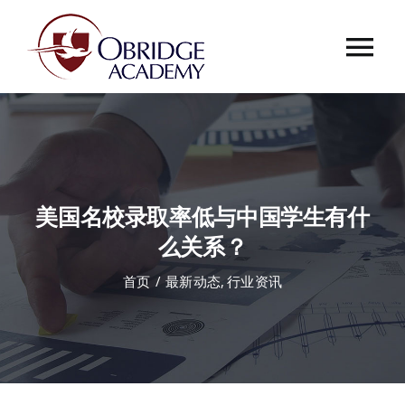
跳
过
Tog
内
容
Nav
首页
欧桥介绍
美国名校录取率低与中国学生有什
欧桥动态
么关系？
首页
最新动态
行业资讯
课程中心
合作伙伴